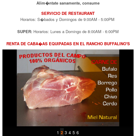
Alim�ntate
sanamente, consume
SERVICIO DE RESTAURANT
Horarios: S�bados y Domingos de 9:00AM - 5:00PM
SUPER:
Horarios: Lunes a Domingo de 8:00AM - 6:00PM
RENTA DE CABA�AS EQUIPADAS EN EL RANCHO BUFFALINO'S
1
3
4
5
6
2