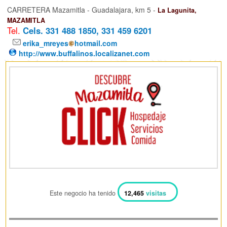
CARRETERA Mazamitla - Guadalajara, km 5 -
La Lagunita,
MAZAMITLA
Tel.
Cels. 331 488 1850, 331 459 6201
erika_mreyes
hotmail.com
http://www.buffalinos.localizanet.com
Este negocio ha tenido
12,465
visitas