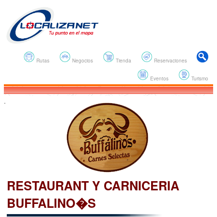
Rutas
Negocios
Tienda
Reservaciones
Eventos
Turismo
.
RESTAURANT Y CARNICERIA
BUFFALINO�S