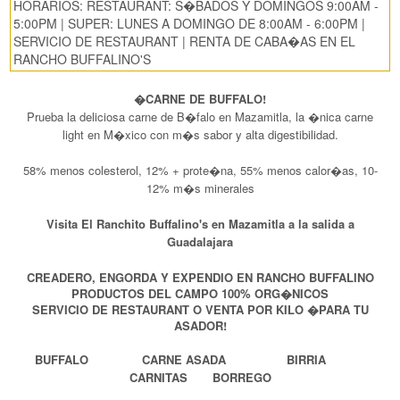
HORARIOS: RESTAURANT: S�BADOS Y DOMINGOS 9:00AM -
5:00PM | SUPER: LUNES A DOMINGO DE 8:00AM - 6:00PM |
SERVICIO DE RESTAURANT | RENTA DE CABA�AS EN EL
RANCHO BUFFALINO'S
�CARNE DE BUFFALO!
Prueba la deliciosa carne de B�falo en Mazamitla, la �nica carne
light en M�xico con m�s sabor y alta digestibilidad.
58% menos colesterol, 12% + prote�na, 55% menos calor�as, 10-
12% m�s minerales
Visita El Ranchito Buffalino's en Mazamitla a la salida a
Guadalajara
CREADERO, ENGORDA Y EXPENDIO EN RANCHO BUFFALINO
PRODUCTOS DEL CAMPO 100% ORG�NICOS
SERVICIO DE RESTAURANT O VENTA POR KILO �PARA TU
ASADOR!
BUFFALO CARNE ASADA BIRRIA
CARNITAS BORREGO